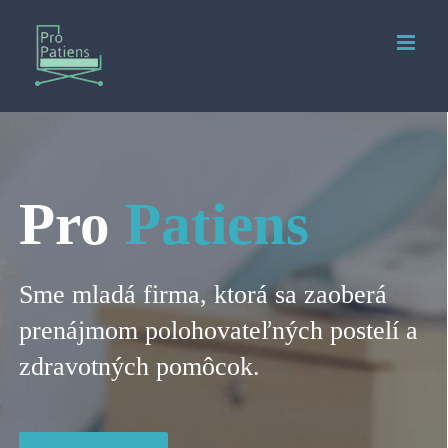
Pro
Patiens
Sme mladá firma, ktorá sa zaoberá
prenájmom polohovateľných postelí a
zdravotných pomôcok.